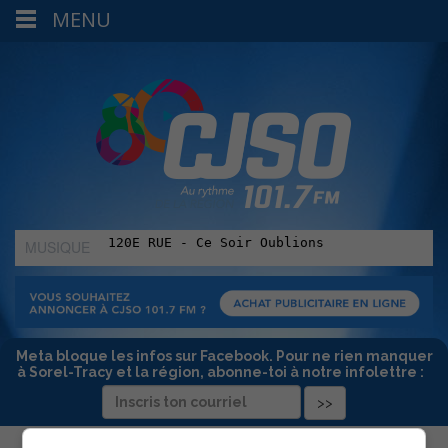
MENU
MUSIQUE
:
Meta bloque les infos sur Facebook. Pour ne rien manquer
à Sorel-Tracy et la région, abonne-toi à notre infolettre :