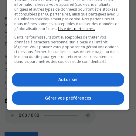
informations liées à votre appareil (cookies, identifiants
uniques et autres types de données) pourront être stockées
et consultées par 66 partenaires, ainsi que partagées avec lui,
ou utilisées spécifiquement par ce site. Nos partenaires et
Fattoria di Magliano Sinarra 2011
nous-mêmes sommes susceptibles d'utiliser des données de
Vin rouge, 750 ml
géolocalisation précises.
Liste des partenaires.
Code SAQ : 11191447 Code CUP : 08032644544321
Certains fournisseurs sont susceptibles de traiter vos
ITALIE
données à caractère personnel sur la base de l'intérêt
Toscane
légitime. Vous pouvez vous y opposer en gérant vos options
ci-dessous. Recherchez un lien en bas de cette page ou dans
le menu du site pour gérer ou retirer votre consentement
APPELLATION D’ORIGINE
Maremma Toscana
dans les paramètres des cookies et de confidentialité.
PRODUCTEUR
La Fattoria di Magliano SRL
DEGRÉ D’ALCOOL
13 %
La Maremma, un nouveau joueur en cette terre promise qu’est la
Autoriser
Toscane. Ce terroir magnifie ici le sangiovese, aidé par l’ajout d’une
touche bordelaise.
Gérer vos préférences
Écoutez l'extrait audio