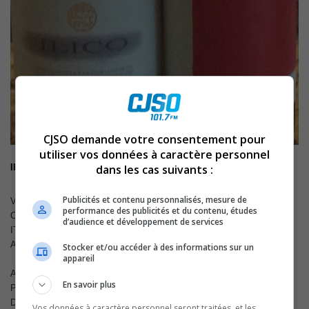
CJSO demande votre consentement pour
utiliser vos données à caractère personnel
dans les cas suivants :
Illuminati Ilico 2011
Publicités et contenu personnalisés, mesure de
Vin rouge, 750 ml
performance des publicités et du contenu, études
Code SAQ : 10858123 Code CUP : 08000268750237
d’audience et développement de services
ITALIE
Abruzzes
Stocker et/ou accéder à des informations sur un
appareil
APPELLATION D’ORIGINE
Montepulciano d’Abruzzo
En savoir plus
PRODUCTEUR
Az. Agricola Dino Illuminati
DEGRÉ D’ALCOOL
13,5 %
Vos données à caractère personnel seront traitées, et les