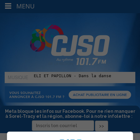
MENU
MUSIQUE
:
Meta bloque les infos sur Facebook. Pour ne rien manquer
à Sorel-Tracy et la région, abonne-toi à notre infolettre :