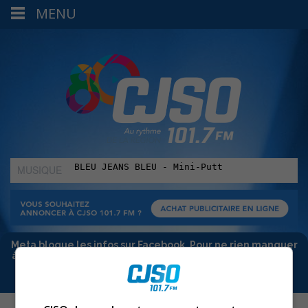
MENU
MUSIQUE
:
Meta bloque les infos sur Facebook. Pour ne rien manquer
à Sorel-Tracy et la région, abonne-toi à notre infolettre :