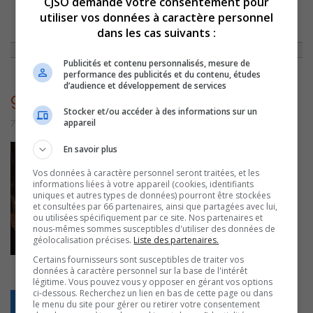
CJSO demande votre consentement pour
utiliser vos données à caractère personnel
dans les cas suivants :
ACCUEIL
»
NON CLASSÉ
»
CAPSULE DU 1ER MAI 2015
»
9421
Publicités et contenu personnalisés, mesure de
performance des publicités et du contenu, études
d’audience et développement de services
9421
Stocker et/ou accéder à des informations sur un
appareil
7 juillet 2016 | Par admin
En savoir plus
Vos données à caractère personnel seront traitées, et les
informations liées à votre appareil (cookies, identifiants
uniques et autres types de données) pourront être stockées
et consultées par 66 partenaires, ainsi que partagées avec lui,
ou utilisées spécifiquement par ce site. Nos partenaires et
nous-mêmes sommes susceptibles d'utiliser des données de
géolocalisation précises.
Liste des partenaires.
Certains fournisseurs sont susceptibles de traiter vos
données à caractère personnel sur la base de l'intérêt
légitime. Vous pouvez vous y opposer en gérant vos options
ci-dessous. Recherchez un lien en bas de cette page ou dans
Retour
le menu du site pour gérer ou retirer votre consentement