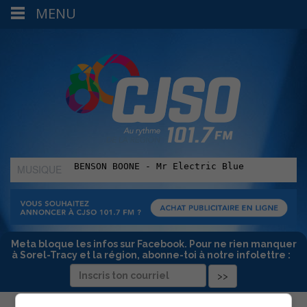
MENU
MUSIQUE
:
Meta bloque les infos sur Facebook. Pour ne rien manquer
à Sorel-Tracy et la région, abonne-toi à notre infolettre :