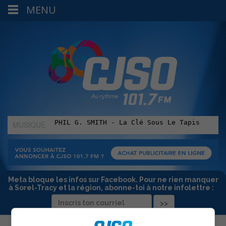
MENU
MUSIQUE
:
Meta bloque les infos sur Facebook. Pour ne rien manquer
à Sorel-Tracy et la région, abonne-toi à notre infolettre :