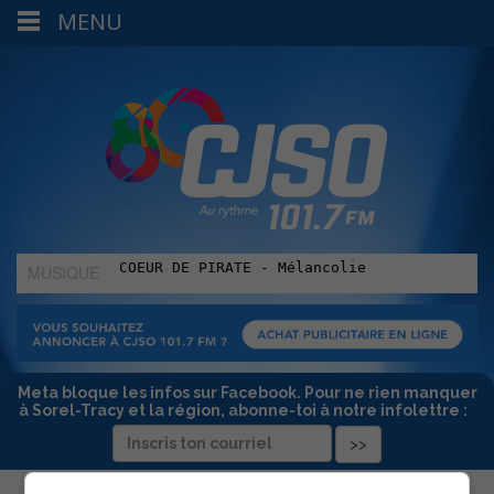
MENU
MUSIQUE
:
Meta bloque les infos sur Facebook. Pour ne rien manquer
à Sorel-Tracy et la région, abonne-toi à notre infolettre :