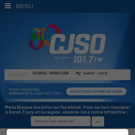
MENU
MUSIQUE
:
Meta bloque les infos sur Facebook. Pour ne rien manquer
à Sorel-Tracy et la région, abonne-toi à notre infolettre :