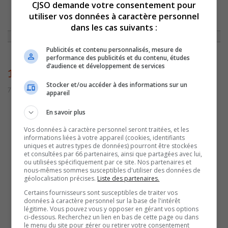
CJSO demande votre consentement pour
utiliser vos données à caractère personnel
ACCUEIL
»
NON CLASSÉ
»
CAPSULE DU 11 MARS 2016
»
10613
dans les cas suivants :
Publicités et contenu personnalisés, mesure de
performance des publicités et du contenu, études
d’audience et développement de services
10613
Stocker et/ou accéder à des informations sur un
7 juillet 2016 | Par admin
appareil
En savoir plus
Vos données à caractère personnel seront traitées, et les
informations liées à votre appareil (cookies, identifiants
uniques et autres types de données) pourront être stockées
et consultées par 66 partenaires, ainsi que partagées avec lui,
ou utilisées spécifiquement par ce site. Nos partenaires et
nous-mêmes sommes susceptibles d'utiliser des données de
géolocalisation précises.
Liste des partenaires.
Certains fournisseurs sont susceptibles de traiter vos
données à caractère personnel sur la base de l'intérêt
légitime. Vous pouvez vous y opposer en gérant vos options
ci-dessous. Recherchez un lien en bas de cette page ou dans
le menu du site pour gérer ou retirer votre consentement