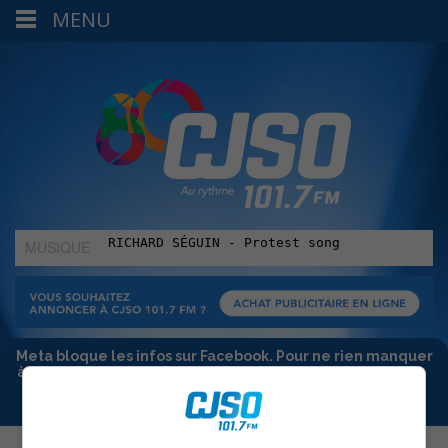
MENU
MUSIQUE
:
Meta bloque les infos sur Facebook. Pour ne rien manquer
à Sorel-Tracy et la région, abonne-toi à notre infolettre :