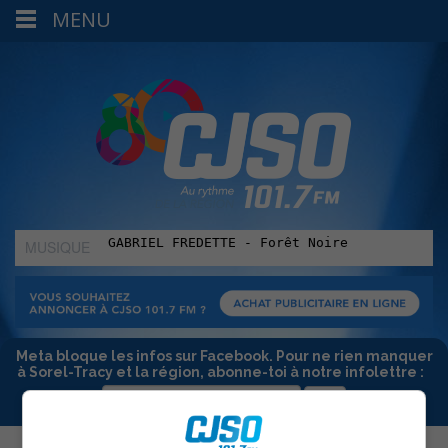
MENU
MUSIQUE
:
Meta bloque les infos sur Facebook. Pour ne rien manquer
à Sorel-Tracy et la région, abonne-toi à notre infolettre :