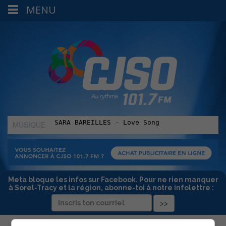
MENU
MUSIQUE
:
Meta bloque les infos sur Facebook. Pour ne rien manquer
à Sorel-Tracy et la région, abonne-toi à notre infolettre :