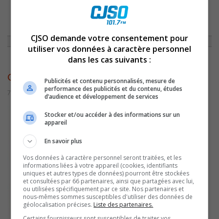
ACCUEIL
»
CHRONIQUES
»
CAPSULE DU 7 OCTOBRE 2016
»
CHRONIQUE-
2016-CJSO-P1-002
CJSO demande votre consentement pour
utiliser vos données à caractère personnel
dans les cas suivants :
chronique-2016-cjso-p1-002
Publicités et contenu personnalisés, mesure de
performance des publicités et du contenu, études
7 octobre 2016 | Par Comm CJSO
d’audience et développement de services
Stocker et/ou accéder à des informations sur un
appareil
En savoir plus
Vos données à caractère personnel seront traitées, et les
informations liées à votre appareil (cookies, identifiants
uniques et autres types de données) pourront être stockées
et consultées par 66 partenaires, ainsi que partagées avec lui,
ou utilisées spécifiquement par ce site. Nos partenaires et
nous-mêmes sommes susceptibles d'utiliser des données de
géolocalisation précises.
Liste des partenaires.
Certains fournisseurs sont susceptibles de traiter vos