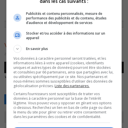
dans les cas suivants :
ACCUEIL
»
NON CLASSÉ
»
CAPSULE 2 SEPTEMBRE 2016
»
VIN – 2
Publicités et contenu personnalisés, mesure de
SEPTEMBRE
performance des publicités et du contenu, études
d’audience et développement de services
Stocker et/ou accéder à des informations sur un
appareil
vin – 2 septembre
En savoir plus
29 août 2016 | Par Comm CJSO
Vos données à caractère personnel seront traitées, et les
informations liées à votre appareil (cookies, identifiants
Lecteur
uniques et autres types de données) pourront être stockées
00:00
00:00
audio
et consultées par 66 partenaires, ainsi que partagées avec lui,
vin – 2 septembre
.
ou utilisées spécifiquement par ce site. Nos partenaires et
nous-mêmes sommes susceptibles d'utiliser des données de
géolocalisation précises.
Liste des partenaires.
Certains fournisseurs sont susceptibles de traiter vos
données à caractère personnel sur la base de l'intérêt
Retour
légitime. Vous pouvez vous y opposer en gérant vos options
ci-dessous. Recherchez un lien en bas de cette page ou dans
le menu du site pour gérer ou retirer votre consentement
dans les paramètres des cookies et de confidentialité.