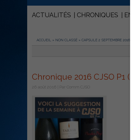
ACTUALITÉS
CHRONIQUES
ENT
ACCUEIL
»
NON CLASSÉ
»
CAPSULE 2 SEPTEMBRE 2016
»
CHR
Chronique 2016 CJSO P1 (00
26 août 2016 | Par Comm CJSO