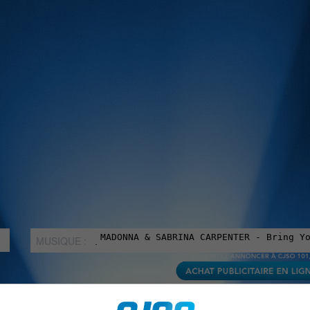
MUSIQUE :
rien manquer à Sorel-Tracy et la région, abonne-toi à notre in