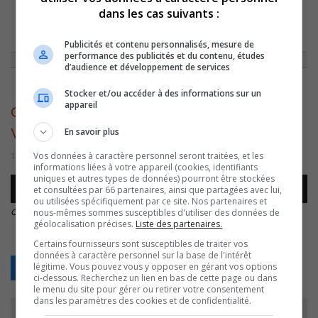
dans les cas suivants :
ACCUEIL
»
CHRONIQUES
»
CAPSULE DU 14 OCTOBRE 2016
»
CHRONIQUE-
VINS-WAV-CHRONIQUE-VINS-WAV
Publicités et contenu personnalisés, mesure de
performance des publicités et du contenu, études
d’audience et développement de services
Stocker et/ou accéder à des informations sur un
appareil
chronique-vins-wav-chronique-
vins-wav
En savoir plus
Vos données à caractère personnel seront traitées, et les
15 octobre 2016 | Par Comm CJSO
informations liées à votre appareil (cookies, identifiants
uniques et autres types de données) pourront être stockées
Lecteur
et consultées par 66 partenaires, ainsi que partagées avec lui,
00:00
00:00
audio
ou utilisées spécifiquement par ce site. Nos partenaires et
chronique-vins-wav-chronique-vins-wav
.
nous-mêmes sommes susceptibles d'utiliser des données de
géolocalisation précises.
Liste des partenaires.
Certains fournisseurs sont susceptibles de traiter vos
données à caractère personnel sur la base de l'intérêt
légitime. Vous pouvez vous y opposer en gérant vos options
Retour
ci-dessous. Recherchez un lien en bas de cette page ou dans
le menu du site pour gérer ou retirer votre consentement
dans les paramètres des cookies et de confidentialité.