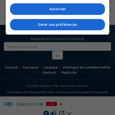
Autoriser
Gérer vos préférences
Abonne-toi à notre infolettre
Accueil
À propos
L’équipe
Politique de confidentialité
Contact
Publicité
2026
© CJSO 101,7 FM. Tous droits réservés.
Conception et hébergement web : Cournoyer communication marketing
CJSO 101,7 FM
LIVE