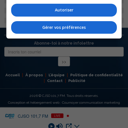
Autoriser
Gérer vos préférences
Abonne-toi à notre infolettre
Accueil
À propos
L’équipe
Politique de confidentialité
Contact
Publicité
2026
© CJSO 101,7 FM. Tous droits réservés.
Conception et hébergement web : Cournoyer communication marketing
CJSO 101,7 FM
LIVE