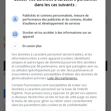
dans les cas suivants :
ACCUEIL
»
ENTREVUES
»
DERRIÈRE LA PANCARTE AVEC GABRIEL ARPIN
»
GABRIEL ARPIN – 14 SEPTEMBRE MONTAGE –
Publicités et contenu personnalisés, mesure de
performance des publicités et du contenu, études
d’audience et développement de services
Stocker et/ou accéder à des informations sur un
appareil
GABRIEL ARPIN – 14 SEPTEMBRE
MONTAGE –
En savoir plus
Vos données à caractère personnel seront traitées, et les
14 septembre 2022 | Par Équipe CJSO
informations liées à votre appareil (cookies, identifiants
uniques et autres types de données) pourront être stockées
Lecteur
et consultées par 66 partenaires, ainsi que partagées avec lui,
00:00
00:00
audio
ou utilisées spécifiquement par ce site. Nos partenaires et
GABRIEL ARPIN – 14 SEPTEMBRE MONTAGE –
.
nous-mêmes sommes susceptibles d'utiliser des données de
géolocalisation précises.
Liste des partenaires.
Certains fournisseurs sont susceptibles de traiter vos
données à caractère personnel sur la base de l'intérêt
légitime. Vous pouvez vous y opposer en gérant vos options
Retour
ci-dessous. Recherchez un lien en bas de cette page ou dans
le menu du site pour gérer ou retirer votre consentement
dans les paramètres des cookies et de confidentialité.