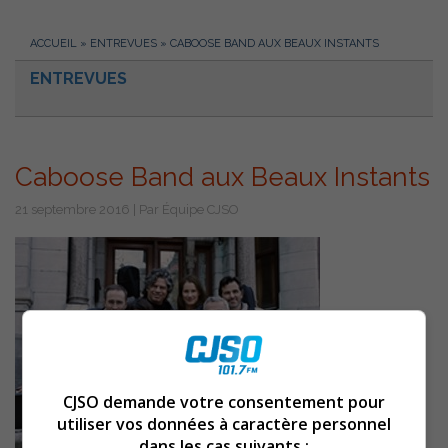
ACCUEIL
»
ENTREVUES
»
CABOOSE BAND AUX BEAUX INSTANTS
ENTREVUES
Caboose Band aux Beaux Instants
21 septembre 2016 | Par Équipe CJSO
CJSO demande votre consentement pour
utiliser vos données à caractère personnel
dans les cas suivants :