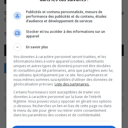
Publicités et contenu personnalisés, mesure de
Stéphane Côté nous parle du spectacle qu’offrira Le
performance des publicités et du contenu, études
Caboose Band ce vendredi aux Beaux Instants…
d’audience et développement de services
Stocker et/ou accéder à des informations sur un
Spectacle qui affiche déjà complet.
appareil
Lecteur
En savoir plus
00:00
00:00
audio
Vos données à caractère personnel seront traitées, et les
informations liées à votre appareil (cookies, identifiants
uniques et autres types de données) pourront être stockées
Retour
et consultées par 66 partenaires, ainsi que partagées avec lui,
ou utilisées spécifiquement par ce site. Nos partenaires et
nous-mêmes sommes susceptibles d'utiliser des données de
géolocalisation précises.
Liste des partenaires.
Certains fournisseurs sont susceptibles de traiter vos
données à caractère personnel sur la base de l'intérêt
légitime. Vous pouvez vous y opposer en gérant vos options
ci-dessous. Recherchez un lien en bas de cette page ou dans
le menu du site pour gérer ou retirer votre consentement
dans les paramètres des cookies et de confidentialité.
ARCHIVES