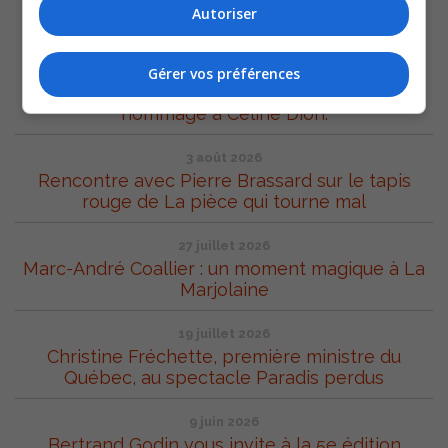
Autoriser
7 août 2026
Le grand chef d’orchestre natif de Sorel-Tracy,
Stéphane Laforest nous présente son tout
Gérer vos préférences
nouveau spectacle « Éternelle Céline » en
hommage à Céline Dion.
3 août 2026
Rencontre avec Pierre Brassard sur le tapis
rouge de La pièce qui tourne mal
27 juillet 2026
Marc-André Coallier : un moment magique à La
Marjolaine
19 juillet 2026
Christine Fréchette, première ministre du
Québec, au spectacle Paradis perdus
9 juin 2026
Bertrand Godin vous invite à la 5e édition