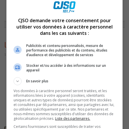
ACCUEIL
»
ACTUALITÉS
»
LES BUREAUX DE PARC ÉOLIEN PIERRE-DE
SAUREL SERONT À MASSUEVILLE
»
LOGO PARC ÉOLIEN
CJSO demande votre consentement pour
utiliser vos données à caractère personnel
dans les cas suivants :
logo parc éolien
Publicités et contenu personnalisés, mesure de
performance des publicités et du contenu, études
18 juillet 2016 | Par Journaliste CJSO
d’audience et développement de services
Stocker et/ou accéder à des informations sur un
appareil
En savoir plus
Vos données à caractère personnel seront traitées, et les
informations liées à votre appareil (cookies, identifiants
uniques et autres types de données) pourront être stockées
et consultées par 66 partenaires, ainsi que partagées avec lui,
ou utilisées spécifiquement par ce site. Nos partenaires et
nous-mêmes sommes susceptibles d'utiliser des données de
géolocalisation précises.
Liste des partenaires.
Certains fournisseurs sont susceptibles de traiter vos