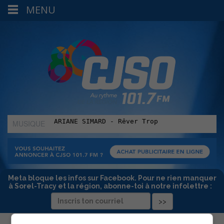
MENU
MUSIQUE
:
Meta bloque les infos sur Facebook. Pour ne rien manquer
à Sorel-Tracy et la région, abonne-toi à notre infolettre :