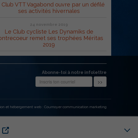
 Club VTT Vagabond ouvre par un défilé
ses activités hivernales
24 novembre 2019
Le Club cycliste Les Dynamiks de
ontrecoeur remet ses trophées Méritas
2019
Abonne-toi à notre infolettre
ion et hébergement web : Cournoyer communication marketing