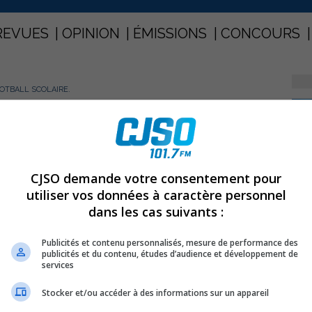
REVUES
OPINION
ÉMISSIONS
CONCOURS
OTBALL SCOLAIRE.
PARTAGEZ
u football scolaire.
CJSO demande votre consentement pour
utiliser vos données à caractère personnel
dans les cas suivants :
vénille AA , les Polypus de l’École Secondaire Fernand-
 belle victoire par la marque de 28 à 0 face à la
Publicités et contenu personnalisés, mesure de performance des
publicités et du contenu, études d’audience et développement de
services
 année du niveau A au niveau AA. Prochain match pour
Stocker et/ou accéder à des informations sur un appareil
l’ESFL face au Séminaire de Sherbrooke.