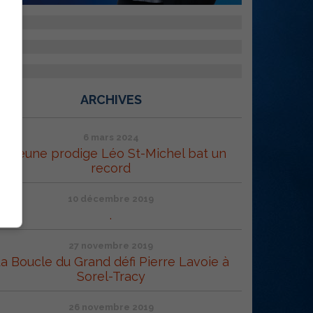
ARCHIVES
6 mars 2024
Le jeune prodige Léo St-Michel bat un
record
10 décembre 2019
.
27 novembre 2019
a Boucle du Grand défi Pierre Lavoie à
Sorel-Tracy
26 novembre 2019