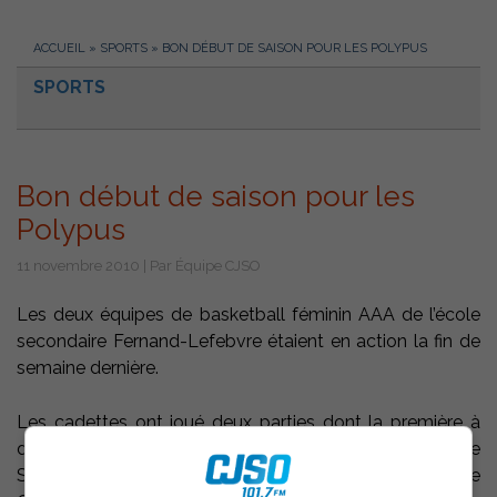
ACCUEIL
»
SPORTS
»
BON DÉBUT DE SAISON POUR LES POLYPUS
SPORTS
Bon début de saison pour les
Polypus
11 novembre 2010 | Par Équipe CJSO
Les deux équipes de basketball féminin AAA de l’école
secondaire Fernand-Lefebvre étaient en action la fin de
semaine dernière.
Les cadettes ont joué deux parties dont la première à
domicile, qu’elles ont remporté 63-40 contre le
Séminaire Saint-Joseph de Trois-Rivières. Laurence