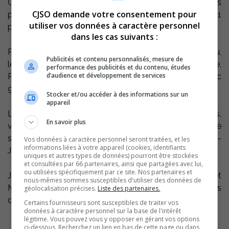
Gratton et Pénélope Gromko ont été les meilleures
CJSO demande votre consentement pour
pointeuses de l’équipe, avec respectivement 16 et 11
utiliser vos données à caractère personnel
points.
dans les cas suivants :
Puis lors de la deuxième rencontre disputée à Gatineau,
Publicités et contenu personnalisés, mesure de
les Polypus se sont inclinées 82 à 44. Dans la défaite,
performance des publicités et du contenu, études
d’audience et développement de services
Pénéloppe Gromko a encore été la plus productive avec
9 points, comme Cindy Laliberté.
Stocker et/ou accéder à des informations sur un
appareil
Les juvéniles jouaient également contre Trois-Rivières,
En savoir plus
vendredi dernier à l’E.S.F.L. et elles complété le doublé
sorelois avec également une victoire contre Saint-
Vos données à caractère personnel seront traitées, et les
informations liées à votre appareil (cookies, identifiants
Joseph, 70-50.
uniques et autres types de données) pourront être stockées
et consultées par 66 partenaires, ainsi que partagées avec lui,
ou utilisées spécifiquement par ce site. Nos partenaires et
Julie Dufresne (19 pts), Charline Mathieu (15 pts) et
nous-mêmes sommes susceptibles d'utiliser des données de
Maripier Courchesne (10 pts) ont été les plus dominantes
géolocalisation précises.
Liste des partenaires.
des Polypus.
Certains fournisseurs sont susceptibles de traiter vos
données à caractère personnel sur la base de l'intérêt
légitime. Vous pouvez vous y opposer en gérant vos options
ci-dessous. Recherchez un lien en bas de cette page ou dans