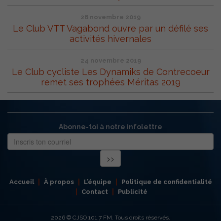
26 novembre 2019
Le Club VTT Vagabond ouvre par un défilé ses
activités hivernales
24 novembre 2019
Le Club cycliste Les Dynamiks de Contrecoeur
remet ses trophées Méritas 2019
Abonne-toi à notre infolettre
Accueil
À propos
L’équipe
Politique de confidentialité
Contact
Publicité
2026
© CJSO 101,7 FM. Tous droits réservés.