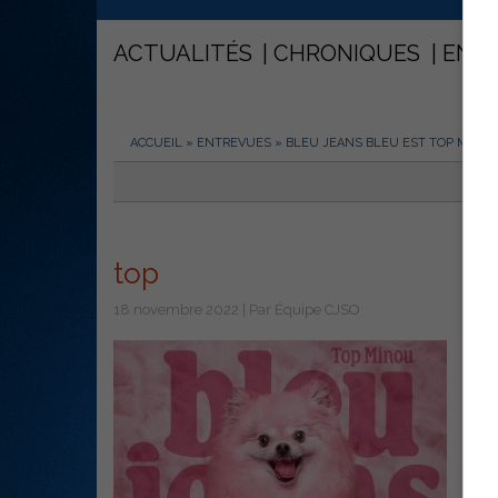
ACTUALITÉS
CHRONIQUES
ENT
ACCUEIL
»
ENTREVUES
»
BLEU JEANS BLEU EST TOP MINO
top
18 novembre 2022 | Par Équipe CJSO