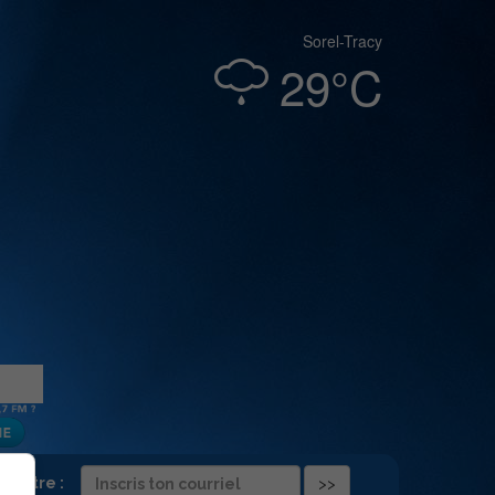
Sorel-Tracy
29°C
folettre :