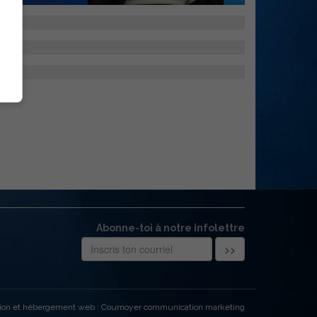
Abonne-toi à notre infolettre
ion et hébergement web : Cournoyer communication marketing