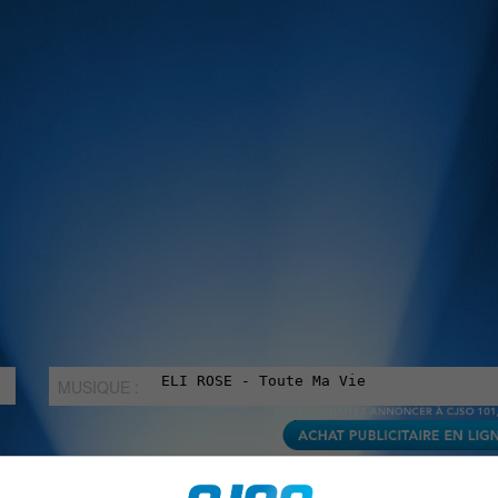
MUSIQUE :
rien manquer à Sorel-Tracy et la région, abonne-toi à notre in