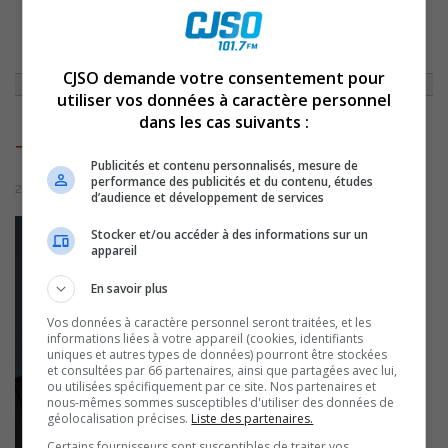
ACCUEIL
»
ENTREVUES
»
BIENTÔT DE NOUVELLES INFRASTRUCTURES
POUR LES CITOYENS DE ST-OURS
»
TRAITEMENTELUSOURS
CJSO demande votre consentement pour
utiliser vos données à caractère personnel
dans les cas suivants :
TRAITEMENTELUSOURS
Publicités et contenu personnalisés, mesure de
performance des publicités et du contenu, études
26 octobre 2022 | Par Équipe CJSO
d’audience et développement de services
Stocker et/ou accéder à des informations sur un
appareil
En savoir plus
Vos données à caractère personnel seront traitées, et les
informations liées à votre appareil (cookies, identifiants
uniques et autres types de données) pourront être stockées
et consultées par 66 partenaires, ainsi que partagées avec lui,
ou utilisées spécifiquement par ce site. Nos partenaires et
nous-mêmes sommes susceptibles d'utiliser des données de
géolocalisation précises.
Liste des partenaires.
Certains fournisseurs sont susceptibles de traiter vos