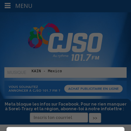
MENU
MUSIQUE
:
Meta bloque les infos sur Facebook. Pour ne rien manquer
à Sorel-Tracy et la région, abonne-toi à notre infolettre :