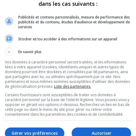
dans les cas suivants :
REVUES
OPINION
ÉMISSIONS
CONCOURS
Publicités et contenu personnalisés, mesure de performance des
publicités et du contenu, études d’audience et développement de
services
Stocker et/ou accéder à des informations sur un appareil
RE LA SAISON DES VÊPRES MUSICALES DIMANCHE
»
RACHEL DOYON –
En savoir plus
PARTAGEZ
Vos données à caractère personnel seront traitées, et les informations
liées à votre appareil (cookies, identifiants uniques et autres types de
données) pourront être stockées et consultées par 66 partenaires, ainsi
que partagées avec lui, ou utilisées spécifiquement par ce site. Nos
a Musique – 20240903
partenaires et nous-mêmes sommes susceptibles d'utiliser des données
de géolocalisation précises.
Liste des partenaires.
Certains fournisseurs sont susceptibles de traiter vos données à
caractère personnel sur la base de l'intérêt légitime. Vous pouvez vous y
Utilisez
00:00
opposer en gérant vos options ci-dessous. Recherchez un lien en bas de
les
cette page ou dans le menu du site pour gérer ou retirer votre
flèches
0903
.
consentement dans les paramètres des cookies et de confidentialité.
haut/bas
pour
augmenter
Gérer vos préférences
Autoriser