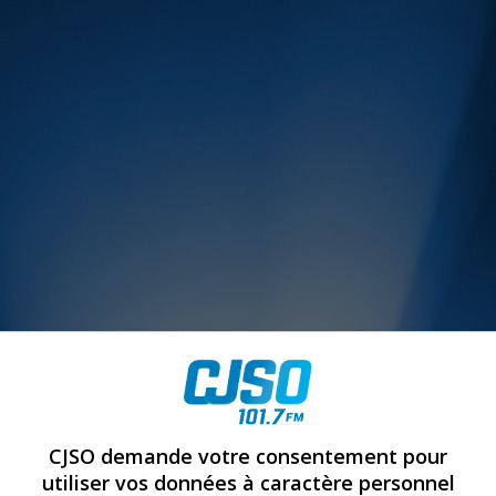
MUSIQUE :
CJSO demande votre consentement pour
utiliser vos données à caractère personnel
rien manquer à Sorel-Tracy et la région, abonne-toi à notre in