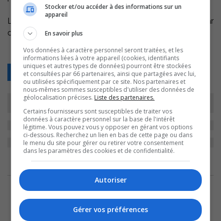
Stocker et/ou accéder à des informations sur un
appareil
La circulation sur le chemin Saint-Roch est ralentie par
ces travaux.
En savoir plus
Vos données à caractère personnel seront traitées, et les
informations liées à votre appareil (cookies, identifiants
uniques et autres types de données) pourront être stockées
Retour
et consultées par 66 partenaires, ainsi que partagées avec lui,
ou utilisées spécifiquement par ce site. Nos partenaires et
nous-mêmes sommes susceptibles d'utiliser des données de
géolocalisation précises.
Liste des partenaires.
Certains fournisseurs sont susceptibles de traiter vos
données à caractère personnel sur la base de l'intérêt
légitime. Vous pouvez vous y opposer en gérant vos options
ci-dessous. Recherchez un lien en bas de cette page ou dans
le menu du site pour gérer ou retirer votre consentement
dans les paramètres des cookies et de confidentialité.
ARCHIVES
Autoriser
9 août 2026
Les Éleveurs de porcs de la Montérégie
Gérer vos préférences
célèbrent le 60e anniversaire de leur