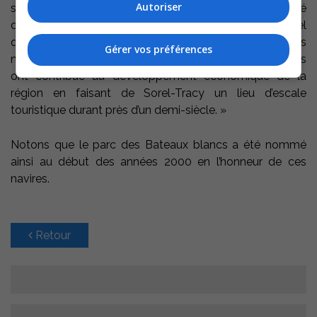
Autoriser
souvenirs : « Je tiens à remercier les membres du comité
du patrimoine et la Société historique Pierre-de-Saurel
qui font ainsi revivre l’histoire des bateaux blancs. Ces
Gérer vos préférences
navires de croisière ont marqué la population locale et ils
ont contribué au développement économique de la
région en faisant de Sorel-Tracy un lieu d’escale
touristique durant près d’un demi-siècle. »
Notons que le parc des Bateaux blancs a été nommé
ainsi au début des années 2000 en l’honneur de ces
navires.
Retour