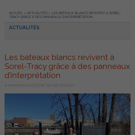
ACCUEIL
»
ACTUALITÉS
»
LES BATEAUX BLANCS REVIVENT À SOREL-
TRACY GRÂCE À DES PANNEAUX D’INTERPRÉTATION
ACTUALITÉS
Les bateaux blancs revivent à
Sorel-Tracy grâce à des panneaux
d’interprétation
4 novembre 2022 | Par Sylvain Rochon