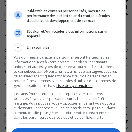
projet est en préparation depuis près d’un an et il est le
fruit d’une collaboration entre le comité du patrimoine et
Publicités et contenu personnalisés, mesure de
la Société historique Pierre-de-Saurel qui a rédigé le
performance des publicités et du contenu, études
d’audience et développement de services
texte et effectué les recherches.
Stocker et/ou accéder à des informations sur un
Entre le début du XXe siècle et 1965, 22 bateaux blancs
appareil
de la Canada Steamship Lines ont circulé sur le fleuve
En savoir plus
Saint-Laurent et sur les Grands Lacs. Ces vaisseaux se
démarquaient des autres navires par leur taille
Vos données à caractère personnel seront traitées, et les
informations liées à votre appareil (cookies, identifiants
impressionnante, mais aussi par la couleur du pont qui
uniques et autres types de données) pourront être stockées
était d’un blanc immaculé.
et consultées par 66 partenaires, ainsi que partagées avec lui,
ou utilisées spécifiquement par ce site. Nos partenaires et
nous-mêmes sommes susceptibles d'utiliser des données de
Nombreux sont les citoyens qui se plaisaient à venir les
géolocalisation précises.
Liste des partenaires.
admirer à Sorel-Tracy, lieu d’escale et port d’attache.
Certains fournisseurs sont susceptibles de traiter vos
données à caractère personnel sur la base de l'intérêt
légitime. Vous pouvez vous y opposer en gérant vos options
Le maire suppléant de la Ville de Sorel-Tracy et vice-
ci-dessous. Recherchez un lien en bas de cette page ou dans
le menu du site pour gérer ou retirer votre consentement
président du comité du patrimoine, Martin Lajeunesse,
dans les paramètres des cookies et de confidentialité.
invite la population au parc des Bateaux blancs pour
admirer ces panneaux et ainsi se rappeler de beaux