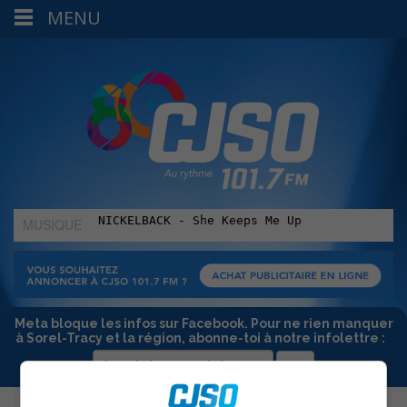
MENU
MUSIQUE
:
Meta bloque les infos sur Facebook. Pour ne rien manquer
à Sorel-Tracy et la région, abonne-toi à notre infolettre :