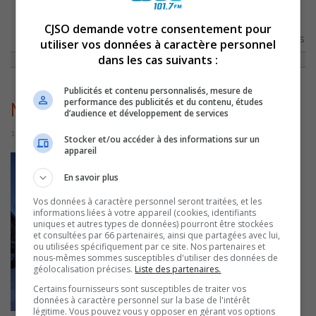
CJSO demande votre consentement pour
ACCUEIL
»
ACTUALITÉS
»
AZIMUT DÉVOILERA SA PROGRAMMATION
HIVER-PRINTEMPS 2023 LE 16 NOVEMBRE
»
MARCHÉDESARTSDESJARDINS
utiliser vos données à caractère personnel
dans les cas suivants :
Publicités et contenu personnalisés, mesure de
performance des publicités et du contenu, études
MarchéDesArtsDesjardins
d’audience et développement de services
1 novembre 2022 | Par Sylvain Rochon
Stocker et/ou accéder à des informations sur un
appareil
En savoir plus
Vos données à caractère personnel seront traitées, et les
informations liées à votre appareil (cookies, identifiants
uniques et autres types de données) pourront être stockées
et consultées par 66 partenaires, ainsi que partagées avec lui,
ou utilisées spécifiquement par ce site. Nos partenaires et
nous-mêmes sommes susceptibles d'utiliser des données de
géolocalisation précises.
Liste des partenaires.
Certains fournisseurs sont susceptibles de traiter vos
données à caractère personnel sur la base de l'intérêt
légitime. Vous pouvez vous y opposer en gérant vos options