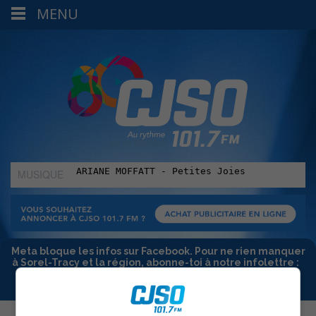
MENU
MUSIQUE
:
Meta bloque les infos sur Facebook. Pour ne rien manquer
à Sorel-Tracy et la région, abonne-toi à notre infolettre :