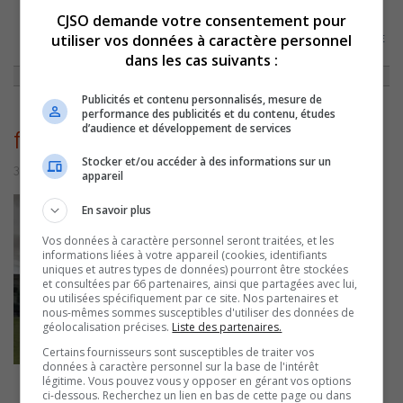
CJSO demande votre consentement pour
utiliser vos données à caractère personnel
ACCUEIL
»
ACTUALITÉS
»
AUCUNE PERTURBATION PRÉVUE AU CÉGEP DE
SOREL-TRACY
»
FACADE CÉGEP DE SOREL-TRACY
dans les cas suivants :
Publicités et contenu personnalisés, mesure de
performance des publicités et du contenu, études
d’audience et développement de services
facade cégep de sorel-tracy
Stocker et/ou accéder à des informations sur un
30 août 2016 | Par Journaliste CJSO
appareil
En savoir plus
Vos données à caractère personnel seront traitées, et les
informations liées à votre appareil (cookies, identifiants
uniques et autres types de données) pourront être stockées
et consultées par 66 partenaires, ainsi que partagées avec lui,
ou utilisées spécifiquement par ce site. Nos partenaires et
nous-mêmes sommes susceptibles d'utiliser des données de
géolocalisation précises.
Liste des partenaires.
Certains fournisseurs sont susceptibles de traiter vos
données à caractère personnel sur la base de l'intérêt
légitime. Vous pouvez vous y opposer en gérant vos options
ci-dessous. Recherchez un lien en bas de cette page ou dans