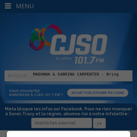
MENU
MUSIQUE
:
Meta bloque les infos sur Facebook. Pour ne rien manquer
à Sorel-Tracy et la région, abonne-toi à notre infolettre :