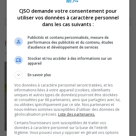
CJSO demande votre consentement pour
ACCUEIL
»
ACTUALITÉS
»
ARRACHEZ L’HERBE À POUX!
»
HERBE POUX
utiliser vos données à caractère personnel
dans les cas suivants :
Publicités et contenu personnalisés, mesure de
herbe poux
performance des publicités et du contenu, études
d’audience et développement de services
29 août 2016 | Par Journaliste CJSO
Stocker et/ou accéder à des informations sur un
appareil
En savoir plus
Vos données à caractère personnel seront traitées, et les
informations liées à votre appareil (cookies, identifiants
uniques et autres types de données) pourront être stockées
et consultées par 66 partenaires, ainsi que partagées avec lui,
ou utilisées spécifiquement par ce site. Nos partenaires et
nous-mêmes sommes susceptibles d'utiliser des données de
géolocalisation précises.
Liste des partenaires.
Certains fournisseurs sont susceptibles de traiter vos
données à caractère personnel sur la base de l'intérêt
légitime. Vous pouvez vous y opposer en gérant vos options