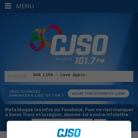
MENU
MUSIQUE
:
Meta bloque les infos sur Facebook. Pour ne rien manquer
à Sorel-Tracy et la région, abonne-toi à notre infolettre :