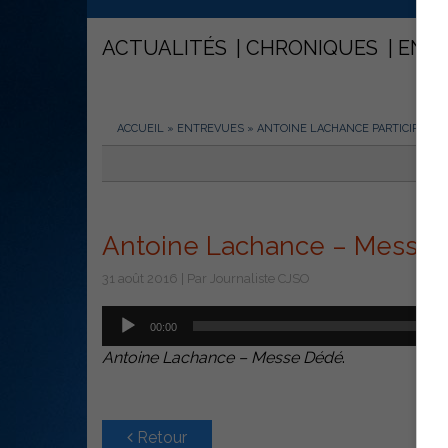
ACTUALITÉS
CHRONIQUES
ENT
ACCUEIL
»
ENTREVUES
»
ANTOINE LACHANCE PARTICIPE À 
Antoine Lachance – Messe
31 août 2016 | Par Journaliste CJSO
Lecteur
00:00
audio
Antoine Lachance – Messe Dédé
.
Retour