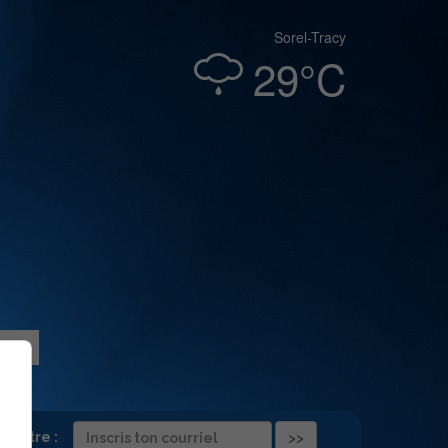
Sorel-Tracy
29°C
folettre :