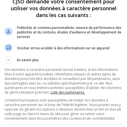
CJSO demande votre consentement pour
utiliser vos données à caractère personnel
REVUES
OPINION
ÉMISSIONS
CONCOURS
dans les cas suivants :
Publicités et contenu personnalisés, mesure de performance des
publicités et du contenu, études d’audience et développement de
services
UN HOMMAGE À DÉDÉ FORTIN
»
ANTOINE LACHANCE – MESSE DÉDÉ
PARTAGEZ
Stocker et/ou accéder à des informations sur un appareil
En savoir plus
 Dédé
Vos données à caractère personnel seront traitées, et les informations
liées à votre appareil (cookies, identifiants uniques et autres types de
données) pourront être stockées et consultées par 66 partenaires, ainsi
que partagées avec lui, ou utilisées spécifiquement par ce site. Nos
partenaires et nous-mêmes sommes susceptibles d'utiliser des données
Utilisez
de géolocalisation précises.
Liste des partenaires.
00:00
les
Certains fournisseurs sont susceptibles de traiter vos données à
flèches
caractère personnel sur la base de l'intérêt légitime. Vous pouvez vous y
haut/bas
opposer en gérant vos options ci-dessous. Recherchez un lien en bas de
pour
cette page ou dans le menu du site pour gérer ou retirer votre
augmenter
consentement dans les paramètres des cookies et de confidentialité.
ou