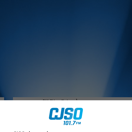
MUSIQUE :
rien manquer à Sorel-Tracy et la région, abonne-toi à notre in