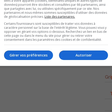
liées à votre appareil (cookies, identifiants uniques et autres types de
données) pourront être stockées et consultées par 66 partenaires, ainsi
que partagées avec lui, ou utilisées spécifiquement par ce site. Nos
partenaires et nous-mêmes sommes susceptibles d'utiliser des données
de géolocalisation précises.
Liste des partenaires.
Certains fournisseurs sont susceptibles de traiter vos données à
caractère personnel sur la base de l'intérêt légitime. Vous pouvez vous y
opposer en gérant vos options ci-dessous. Recherchez un lien en bas de
cette page ou dans le menu du site pour gérer ou retirer votre
consentement dans les paramètres des cookies et de confidentialité.
Gérer vos préférences
Autoriser
 a réalisés la semaine dernière avec Denis Fortier,Marc
Gri