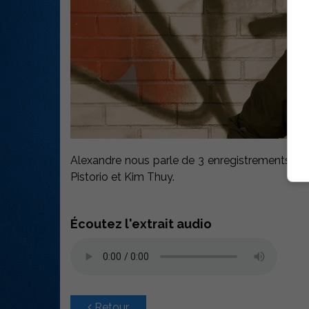
Alexandre nous parle de 3 enregistrements qu’il
Pistorio et Kim Thuy.
Écoutez l'extrait audio
Retour