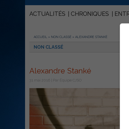
ACTUALITÉS
CHRONIQUES
ENT
ACCUEIL
»
NON CLASSÉ
»
ALEXANDRE STANKÉ
NON CLASSÉ
Alexandre Stanké
31 mai 2016 | Par Équipe CJSO