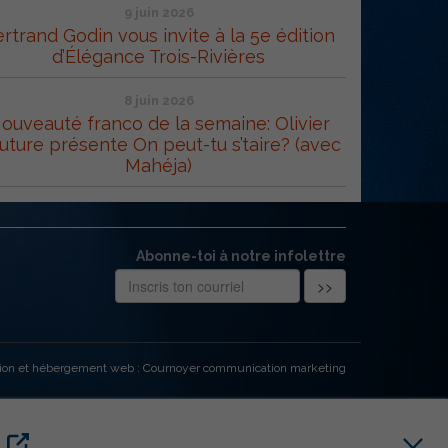
9 juin 2026
rtrand Godin vous invite à la 5e édition
d’Élégance Trois-Rivières
8 juin 2026
ouveauté franco de la semaine: Olivier
uture présente On peut-tu s’taire? (avec
Mahéja)
Abonne-toi à notre infolettre
ion et hébergement web : Cournoyer communication marketing