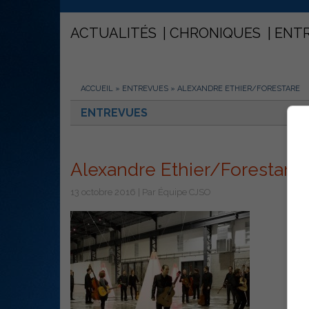
ACTUALITÉS
CHRONIQUES
ENT
ACCUEIL
»
ENTREVUES
»
ALEXANDRE ETHIER/FORESTARE
ENTREVUES
Alexandre Ethier/Forestare
13 octobre 2016 | Par Équipe CJSO