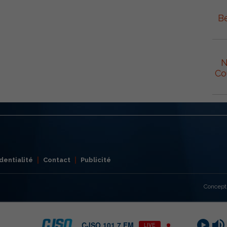
Be
N
Co
dentialité
Contact
Publicité
Concept
CJSO 101,7 FM
LIVE