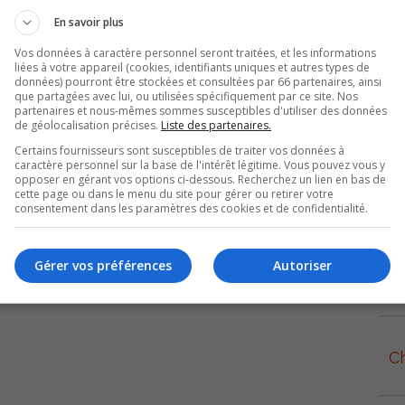
En savoir plus
Vos données à caractère personnel seront traitées, et les informations
liées à votre appareil (cookies, identifiants uniques et autres types de
données) pourront être stockées et consultées par 66 partenaires, ainsi
que partagées avec lui, ou utilisées spécifiquement par ce site. Nos
partenaires et nous-mêmes sommes susceptibles d'utiliser des données
de géolocalisation précises.
Liste des partenaires.
 convie au concert de cette formation musicale unique
Certains fournisseurs sont susceptibles de traiter vos données à
Instants,spectacle présenté par Azimut Diffusion en
caractère personnel sur la base de l'intérêt légitime. Vous pouvez vous y
opposer en gérant vos options ci-dessous. Recherchez un lien en bas de
cette page ou dans le menu du site pour gérer ou retirer votre
Ren
consentement dans les paramètres des cookies et de confidentialité.
Utilisez
00:00
les
flèches
Gérer vos préférences
Autoriser
haut/bas
Ma
pour
augmenter
ou
diminuer
Ch
le
volume.