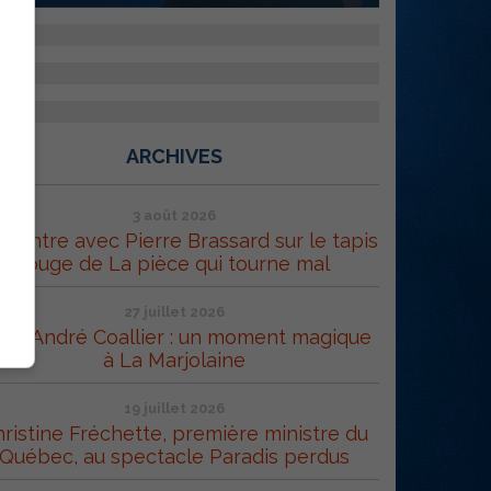
ARCHIVES
3 août 2026
contre avec Pierre Brassard sur le tapis
rouge de La pièce qui tourne mal
27 juillet 2026
rc-André Coallier : un moment magique
à La Marjolaine
19 juillet 2026
ristine Fréchette, première ministre du
Québec, au spectacle Paradis perdus