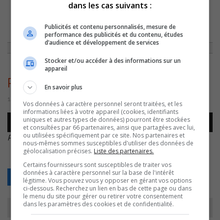
dans les cas suivants :
ACCUEIL
»
ACTUALITÉS
»
ALEXANDRE CLOUTIER DE PASSAGE À SAINT-
Publicités et contenu personnalisés, mesure de
JUDE LE 15 JUILLET EN COMPAGNIE DE SYLVAIN ROCHON
»
ROCHON –
performance des publicités et du contenu, études
DRAPEAU
d’audience et développement de services
Stocker et/ou accéder à des informations sur un
appareil
Rochon – drapeau
En savoir plus
14 juillet 2016 | Par Journaliste CJSO
Vos données à caractère personnel seront traitées, et les
informations liées à votre appareil (cookies, identifiants
Lecteur
uniques et autres types de données) pourront être stockées
00:00
00:00
audio
et consultées par 66 partenaires, ainsi que partagées avec lui,
ou utilisées spécifiquement par ce site. Nos partenaires et
Rochon – drapeau
.
nous-mêmes sommes susceptibles d'utiliser des données de
géolocalisation précises.
Liste des partenaires.
Certains fournisseurs sont susceptibles de traiter vos
données à caractère personnel sur la base de l'intérêt
Retour
légitime. Vous pouvez vous y opposer en gérant vos options
ci-dessous. Recherchez un lien en bas de cette page ou dans
le menu du site pour gérer ou retirer votre consentement
dans les paramètres des cookies et de confidentialité.