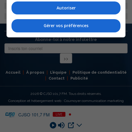
Autoriser
Gérer vos préférences
Abonne-toi à notre infolettre
Accueil
À propos
L’équipe
Politique de confidentialité
Contact
Publicité
2026
© CJSO 101,7 FM. Tous droits réservés.
Conception et hébergement web : Cournoyer communication marketing
CJSO 101,7 FM
LIVE