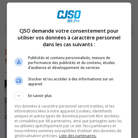
ACCUEIL
»
BLOGUE DE MYRIAM ARPIN
»
ALEXANDRA BÉLANGER NOUS
PARLE DE SON NOUVEAU COFFRET INTIME
»
B43E7E20-F6D2-4241-9B98-
F51DAF45FD1C
CJSO demande votre consentement pour
utiliser vos données à caractère personnel
dans les cas suivants :
b43e7e20-f6d2-4241-9b98-
Publicités et contenu personnalisés, mesure de
f51daf45fd1c
performance des publicités et du contenu, études
d’audience et développement de services
24 mai 2026 | Par Myriam Arpin
Stocker et/ou accéder à des informations sur un
appareil
En savoir plus
Vos données à caractère personnel seront traitées, et les
informations liées à votre appareil (cookies, identifiants
uniques et autres types de données) pourront être stockées
et consultées par 66 partenaires, ainsi que partagées avec lui,
ou utilisées spécifiquement par ce site. Nos partenaires et
nous-mêmes sommes susceptibles d'utiliser des données de
géolocalisation précises.
Liste des partenaires.