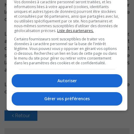
Vos données à caractère personnel seront traitées, et les
Hemmings, le championnat pourait prendre une couleur
informations liées à votre appareil (cookies, identifiants
uniques et autres types de données) pourront être stockées
locale, puisque le Sorelois Maxime Benoit pourrait se
et consultées par 66 partenaires, ainsi que partagées avec lui,
qualifier avec son équipe.
ou utilisées spécifiquement par ce site. Nos partenaires et
nous-mêmes sommes susceptibles d'utiliser des données de
géolocalisation précises.
Liste des partenaires.
Le comité propose une activité de financement ce soir,
Certains fournisseurs sont susceptibles de traiter vos
au Café Théâtre les Beaux Instants. Ceux qui veulent
données à caractère personnel sur la base de l'intérêt
contribuer au budget total de 250K$ du Championnat
légitime. Vous pouvez vous y opposer en gérant vos options
ci-dessous. Recherchez un lien en bas de cette page ou dans
sont invités à une soirée de danse sur les grands airs de
le menu du site pour gérer ou retirer votre consentement
la chanson française. Dutronc, Fugain, Dassin et les
dans les paramètres des cookies et de confidentialité.
autres seront au programme.
Autoriser
Les billets au coût de 10$ sont disponibles au Club de
curling Aurèle-Racine, au CLD et à la porte ce soir.
Gérer vos préférences
Retour