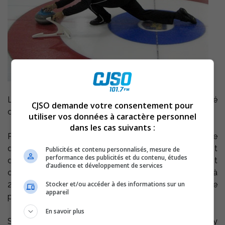
Le championnat canadien junior de Curling sera présenté
CJSO demande votre consentement pour
cette année à Sorel-Tracy du 16 au 24 janvier prochain.
utiliser vos données à caractère personnel
dans les cas suivants :
Près de 150 joueurs et entraîneurs, pour une trentaine
d’équipes, seront présents. Sorel-Tracy sera le point
Publicités et contenu personnalisés, mesure de
performance des publicités et du contenu, études
d’intérêt du million d’amateurs d’un océan à l’autre durant
d’audience et développement de services
ce championnat, mettant en vedette des jeunes de 14 à
Stocker et/ou accéder à des informations sur un
21 ans. L’événement sera télévisé à l’échelle
appareil
pancanadienne.
En savoir plus
Selon le président du comité organisateur, Guy