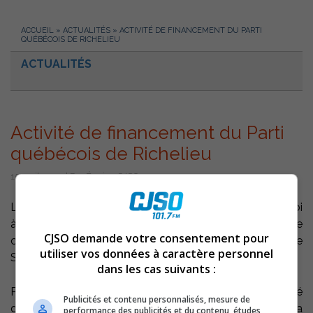
ACCUEIL
»
ACTUALITÉS
»
ACTIVITÉ DE FINANCEMENT DU PARTI
QUÉBÉCOIS DE RICHELIEU
ACTUALITÉS
Activité de financement du Parti
québécois de Richelieu
15 avril 2010 | Par Équipe CJSO
Le Parti québécois de Richelieu donnera le coup d’envoi
à sa campagne de financement, le lundi, 19 avril, dans le
CJSO demande votre consentement pour
cadre d’un cocktail qui aura lieu à la salle Jani-Ber de
utiliser vos données à caractère personnel
Sorel-Tracy.
dans les cas suivants :
Pour l’occasion, l’organisation péquiste recevra le député
Publicités et contenu personnalisés, mesure de
de Chicoutimi, Stéphane Bédard qui fut élu pour la
performance des publicités et du contenu, études