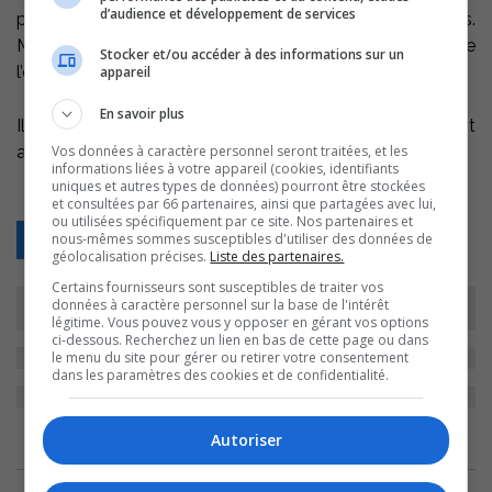
d’audience et développement de services
première fois en 1998 et réélu sans interruption depuis.
M. Bédard s’est fait remarquer comme leader de
Stocker et/ou accéder à des informations sur un
l’opposition officielle.
appareil
En savoir plus
Il est possible de se procurer des billets en téléphonant
Vos données à caractère personnel seront traitées, et les
au 450 742-1550.
informations liées à votre appareil (cookies, identifiants
uniques et autres types de données) pourront être stockées
et consultées par 66 partenaires, ainsi que partagées avec lui,
ou utilisées spécifiquement par ce site. Nos partenaires et
nous-mêmes sommes susceptibles d'utiliser des données de
Retour
géolocalisation précises.
Liste des partenaires.
Certains fournisseurs sont susceptibles de traiter vos
données à caractère personnel sur la base de l'intérêt
légitime. Vous pouvez vous y opposer en gérant vos options
ci-dessous. Recherchez un lien en bas de cette page ou dans
le menu du site pour gérer ou retirer votre consentement
dans les paramètres des cookies et de confidentialité.
Autoriser
ARCHIVES