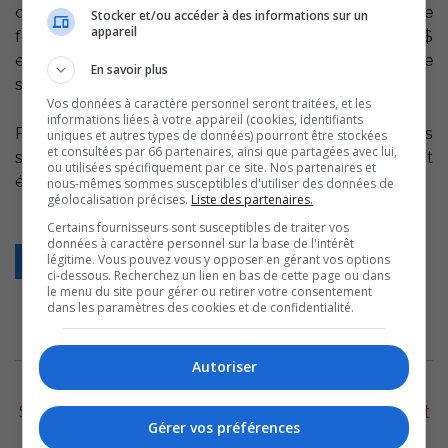
d’abord faire approuver le contenu et le type de
Stocker et/ou accéder à des informations sur un
appareil
formation par le CLD D’Autray. Un montant de 5 000$
est disponible à l’ensemble des entreprises d’économie
En savoir plus
sociale pour cette année.
Vos données à caractère personnel seront traitées, et les
informations liées à votre appareil (cookies, identifiants
Par cette aide, le CLD souhaite rendre accessible des
uniques et autres types de données) pourront être stockées
et consultées par 66 partenaires, ainsi que partagées avec lui,
services additionnels qui soutiendront le développement
ou utilisées spécifiquement par ce site. Nos partenaires et
économique et social de ces entreprises.
nous-mêmes sommes susceptibles d'utiliser des données de
géolocalisation précises.
Liste des partenaires.
Certains fournisseurs sont susceptibles de traiter vos
données à caractère personnel sur la base de l'intérêt
légitime. Vous pouvez vous y opposer en gérant vos options
Retour
ci-dessous. Recherchez un lien en bas de cette page ou dans
le menu du site pour gérer ou retirer votre consentement
dans les paramètres des cookies et de confidentialité.
ARCHIVES
Autoriser
5 août 2026
Sorel-Tracy: Changement important pour l’achat
Gérer vos préférences
des cahiers d’exercices au secondaire