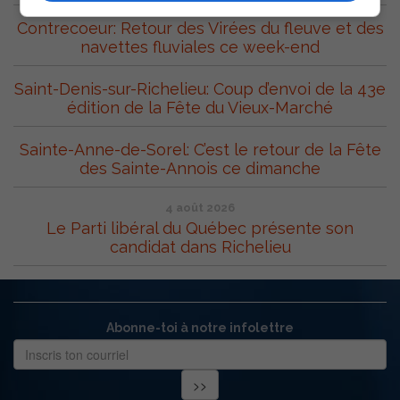
Contrecoeur: Retour des Virées du fleuve et des
navettes fluviales ce week-end
Saint-Denis-sur-Richelieu: Coup d’envoi de la 43e
édition de la Fête du Vieux-Marché
Sainte-Anne-de-Sorel: C’est le retour de la Fête
des Sainte-Annois ce dimanche
4 août 2026
Le Parti libéral du Québec présente son
candidat dans Richelieu
Abonne-toi à notre infolettre