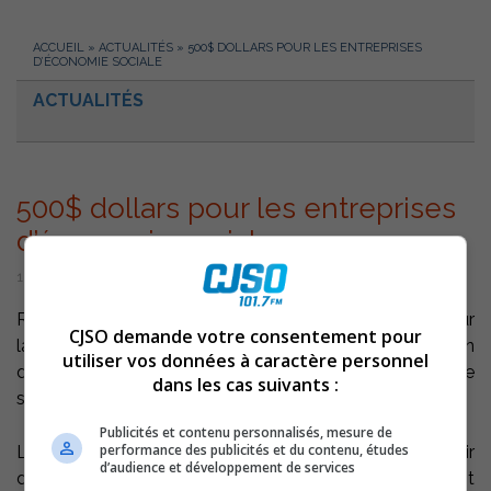
ACCUEIL
»
ACTUALITÉS
»
500$ DOLLARS POUR LES ENTREPRISES
D’ÉCONOMIE SOCIALE
ACTUALITÉS
500$ dollars pour les entreprises
d’économie sociale
16 février 2004 | Par Équipe CJSO
Rive-Nord – Le CLD D’Autray dégage des sommes pour
CJSO demande votre consentement pour
la mise en place d’une politique de soutien à la formation
utiliser vos données à caractère personnel
dans le cadre de « La mesure de soutien à l’économie
dans les cas suivants :
sociale. »
Publicités et contenu personnalisés, mesure de
performance des publicités et du contenu, études
Les entreprises d’économie sociale désirant se prévaloir
d’audience et développement de services
de cette aide financière annuelle de 500$ doivent