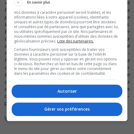
En savoir plus
« Les femmes Sénégalaises sont rayonnantes et
flamboyantes par les couleurs des vêtements qu’elles
Vos données à caractère personnel seront traitées, et les
portent quotidiennement. Elles sont les rayons et la
informations liées à votre appareil (cookies, identifiants
uniques et autres types de données) pourront être stockées
lumière dans la grisaille et les difficultés parfois du pays.
et consultées par 66 partenaires, ainsi que partagées avec lui,
Elles rayonnent également par leur implication et leur
ou utilisées spécifiquement par ce site. Nos partenaires et
nous-mêmes sommes susceptibles d'utiliser des données de
dévouement dans leur travail acharné dans toutes les
géolocalisation précises.
Liste des partenaires.
sphères des organisations agricoles. Une particularité
Certains fournisseurs sont susceptibles de traiter vos
remarquable, est qu’une loi porte sur la parité hommes-
données à caractère personnel sur la base de l'intérêt
légitime. Vous pouvez vous y opposer en gérant vos options
femmes dans les institutions électives et semi-électives
ci-dessous. Recherchez un lien en bas de cette page ou dans
du pays, ce qui est particulièrement rare dans le monde.
le menu du site pour gérer ou retirer votre consentement
dans les paramètres des cookies et de confidentialité.
Elle démontre une volonté de reconnaissance du rôle
des femmes et d’atteindre la parité dans les instances
décisionnelles »
déclare Michèle Laberge, présidente
Autoriser
e
des Agricultrices de la Montérégie Est et 2
vice-
présidente des Agricultrices du Québec.
Gérer vos préférences
(photo : UPA de la Montérégie)