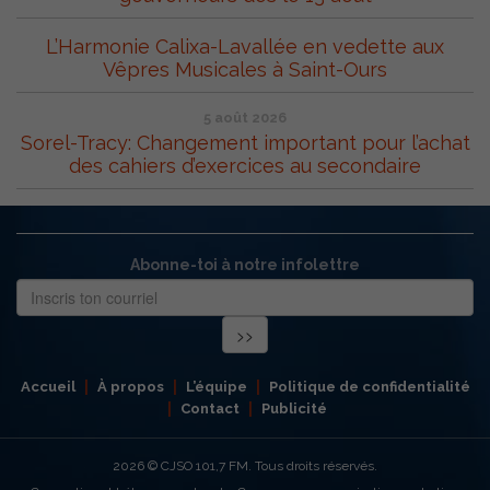
L’Harmonie Calixa-Lavallée en vedette aux
Vêpres Musicales à Saint-Ours
5 août 2026
Sorel-Tracy: Changement important pour l’achat
des cahiers d’exercices au secondaire
Abonne-toi à notre infolettre
Accueil
À propos
L’équipe
Politique de confidentialité
Contact
Publicité
2026
© CJSO 101,7 FM. Tous droits réservés.