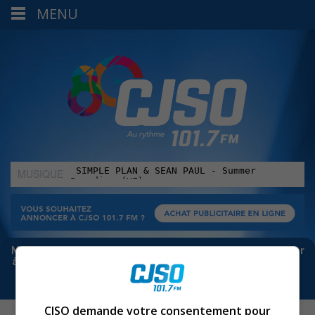
MENU
MUSIQUE
:
Meta bloque les infos sur Facebook. Pour ne rien manquer
à Sorel-Tracy et la région, abonne-toi à notre infolettre :
CJSO demande votre consentement pour