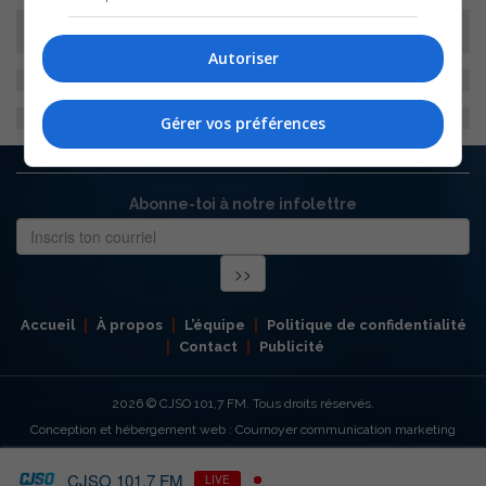
Autoriser
Gérer vos préférences
Abonne-toi à notre infolettre
Accueil
À propos
L’équipe
Politique de confidentialité
Contact
Publicité
2026
© CJSO 101,7 FM. Tous droits réservés.
Conception et hébergement web : Cournoyer communication marketing
CJSO 101,7 FM
LIVE