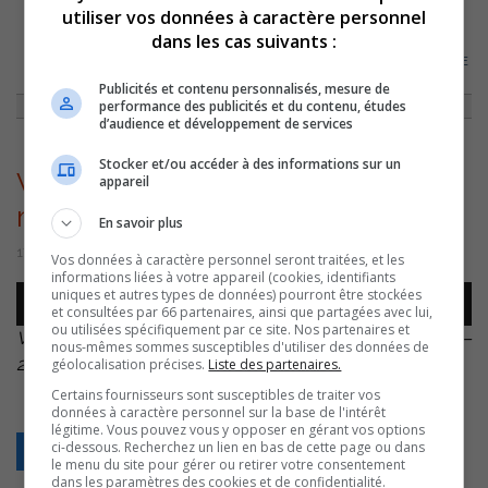
utiliser vos données à caractère personnel
dans les cas suivants :
ACCUEIL
»
ACTUALITÉS
»
400 PERSONNES À LA GRANDE MARCHE DE
SAINT-JOSEPH-DE-SOREL
»
VINCENT DEGUISE – GRANDE MARCHE PIERRE
LAVOIE – 20221005
Publicités et contenu personnalisés, mesure de
performance des publicités et du contenu, études
d’audience et développement de services
Stocker et/ou accéder à des informations sur un
Vincent Deguise – Grande
appareil
marche Pierre Lavoie – 20221005
En savoir plus
17 octobre 2022 | Par Sylvain Rochon
Vos données à caractère personnel seront traitées, et les
informations liées à votre appareil (cookies, identifiants
Lecteur
uniques et autres types de données) pourront être stockées
00:00
00:00
et consultées par 66 partenaires, ainsi que partagées avec lui,
audio
ou utilisées spécifiquement par ce site. Nos partenaires et
Vincent Deguise – Grande marche Pierre Lavoie –
nous-mêmes sommes susceptibles d'utiliser des données de
20221005
.
géolocalisation précises.
Liste des partenaires.
Certains fournisseurs sont susceptibles de traiter vos
données à caractère personnel sur la base de l'intérêt
légitime. Vous pouvez vous y opposer en gérant vos options
ci-dessous. Recherchez un lien en bas de cette page ou dans
Retour
le menu du site pour gérer ou retirer votre consentement
dans les paramètres des cookies et de confidentialité.