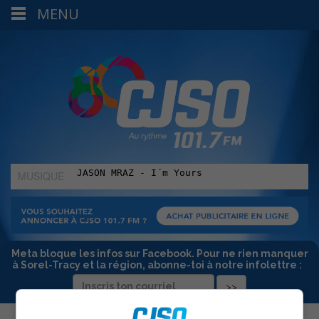
MENU
MUSIQUE
:
Meta bloque les infos sur Facebook. Pour ne rien manquer
à Sorel-Tracy et la région, abonne-toi à notre infolettre :