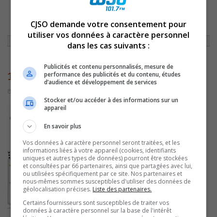
ACCUEIL
»
ACTUALITÉS
»
LE COIN DU ROI ET CHARLOTTE SERA FERMÉ
CJSO demande votre consentement pour
POUR UN MOIS
»
12-SEPTEMBRE-2016
utiliser vos données à caractère personnel
dans les cas suivants :
Publicités et contenu personnalisés, mesure de
12-septembre-2016
performance des publicités et du contenu, études
d’audience et développement de services
8 septembre 2016 | Par Journaliste CJSO
Stocker et/ou accéder à des informations sur un
appareil
En savoir plus
Vos données à caractère personnel seront traitées, et les
informations liées à votre appareil (cookies, identifiants
uniques et autres types de données) pourront être stockées
et consultées par 66 partenaires, ainsi que partagées avec lui,
ou utilisées spécifiquement par ce site. Nos partenaires et
nous-mêmes sommes susceptibles d'utiliser des données de
géolocalisation précises.
Liste des partenaires.
Certains fournisseurs sont susceptibles de traiter vos
données à caractère personnel sur la base de l'intérêt