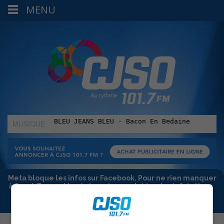
MENU
MUSIQUE
:
Meta bloque les infos sur Facebook. Pour ne rien manquer
à Sorel-Tracy et la région, abonne-toi à notre infolettre :