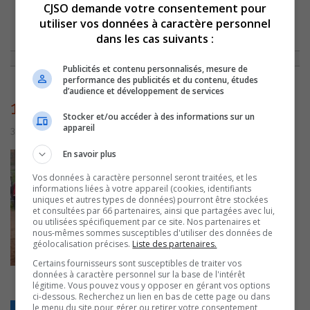
CJSO demande votre consentement pour
utiliser vos données à caractère personnel
ACCUEIL
»
ENTREVUES
»
LES MARLINS ET LES SURVENANTS FONT UN
dans les cas suivants :
PREMIER BILAN DE SAISON DE BASEBALL
»
11182
Publicités et contenu personnalisés, mesure de
performance des publicités et du contenu, études
d’audience et développement de services
11182
Stocker et/ou accéder à des informations sur un
appareil
3 août 2016 | Par Équipe CJSO
En savoir plus
Vos données à caractère personnel seront traitées, et les
informations liées à votre appareil (cookies, identifiants
uniques et autres types de données) pourront être stockées
et consultées par 66 partenaires, ainsi que partagées avec lui,
ou utilisées spécifiquement par ce site. Nos partenaires et
nous-mêmes sommes susceptibles d'utiliser des données de
géolocalisation précises.
Liste des partenaires.
Certains fournisseurs sont susceptibles de traiter vos
données à caractère personnel sur la base de l'intérêt
légitime. Vous pouvez vous y opposer en gérant vos options
ci-dessous. Recherchez un lien en bas de cette page ou dans
le menu du site pour gérer ou retirer votre consentement