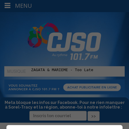
MENU
MUSIQUE
:
Meta bloque les infos sur Facebook. Pour ne rien manquer
à Sorel-Tracy et la région, abonne-toi à notre infolettre :