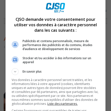
ACCUEIL
»
ACTUALITÉS
»
LE BIOPHARE PRÉSENTE 4 «JEUDIS D’AOÛT» EN
MUSIQUE
»
ANDRÉ CHAMPAGNE (003)
CJSO demande votre consentement pour
utiliser vos données à caractère personnel
dans les cas suivants :
André Champagne (003)
Publicités et contenu personnalisés, mesure de
performance des publicités et du contenu, études
1 août 2016 | Par Journaliste CJSO
d’audience et développement de services
Stocker et/ou accéder à des informations sur un
appareil
En savoir plus
Vos données à caractère personnel seront traitées, et les
informations liées à votre appareil (cookies, identifiants
uniques et autres types de données) pourront être stockées
et consultées par 66 partenaires, ainsi que partagées avec lui,
ou utilisées spécifiquement par ce site. Nos partenaires et
nous-mêmes sommes susceptibles d'utiliser des données de
géolocalisation précises.
Liste des partenaires.
Certains fournisseurs sont susceptibles de traiter vos