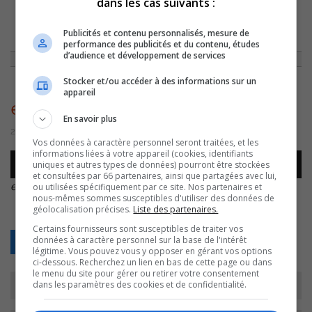
dans les cas suivants :
ACCUEIL
»
NON CLASSÉ
»
RICHELIEU-YAMASKA REVIENT DES JEUX DU
Publicités et contenu personnalisés, mesure de
QUÉBEC AVEC DU BRONZE AU GOÛT D’OR
»
EF – JEUX
performance des publicités et du contenu, études
d’audience et développement de services
Stocker et/ou accéder à des informations sur un
appareil
ef – jeux
En savoir plus
29 juillet 2016 | Par Journaliste CJSO
Vos données à caractère personnel seront traitées, et les
informations liées à votre appareil (cookies, identifiants
Lecteur
uniques et autres types de données) pourront être stockées
00:00
00:00
audio
et consultées par 66 partenaires, ainsi que partagées avec lui,
ef – jeux
.
ou utilisées spécifiquement par ce site. Nos partenaires et
nous-mêmes sommes susceptibles d'utiliser des données de
géolocalisation précises.
Liste des partenaires.
Certains fournisseurs sont susceptibles de traiter vos
données à caractère personnel sur la base de l'intérêt
Retour
légitime. Vous pouvez vous y opposer en gérant vos options
ci-dessous. Recherchez un lien en bas de cette page ou dans
le menu du site pour gérer ou retirer votre consentement
dans les paramètres des cookies et de confidentialité.