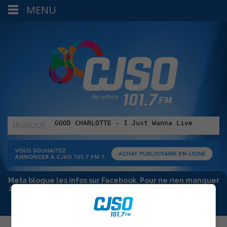
MENU
MUSIQUE
:
Meta bloque les infos sur Facebook. Pour ne rien manquer
à Sorel-Tracy et la région, abonne-toi à notre infolettre :