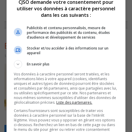
CJSO demande votre consentement pour
utiliser vos données à caractère personnel
ACCUEIL
»
ACTUALITÉS
»
AZIMUT DIFFUSION ANNONCE DES
dans les cas suivants :
CHANGEMENTS À SA PROGRAMMATION
»
BRIGITTE_BOISJOLIFULL1
Publicités et contenu personnalisés, mesure de
performance des publicités et du contenu, études
d’audience et développement de services
Brigitte_Boisjolifull1
Stocker et/ou accéder à des informations sur un
appareil
14 juillet 2016 | Par Équipe CJSO
En savoir plus
Vos données à caractère personnel seront traitées, et les
informations liées à votre appareil (cookies, identifiants
uniques et autres types de données) pourront être stockées
et consultées par 66 partenaires, ainsi que partagées avec lui,
ou utilisées spécifiquement par ce site. Nos partenaires et
nous-mêmes sommes susceptibles d'utiliser des données de
géolocalisation précises.
Liste des partenaires.
Certains fournisseurs sont susceptibles de traiter vos
données à caractère personnel sur la base de l'intérêt
légitime. Vous pouvez vous y opposer en gérant vos options
ci-dessous. Recherchez un lien en bas de cette page ou dans
le menu du site pour gérer ou retirer votre consentement
Retour