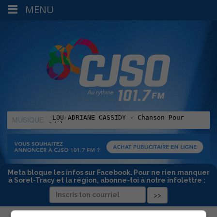
MENU
MUSIQUE
:
Meta bloque les infos sur Facebook. Pour ne rien manquer
à Sorel-Tracy et la région, abonne-toi à notre infolettre :