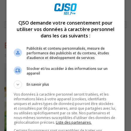
ACCUEIL
»
ACTUALITÉS
»
AZIMUT DIFFUSION ANNONCE DES
CHANGEMENTS À SA PROGRAMMATION
»
BRIGITTE_BOISJOLIFULL
CJSO demande votre consentement pour
utiliser vos données à caractère personnel
dans les cas suivants :
Brigitte_Boisjolifull
Publicités et contenu personnalisés, mesure de
performance des publicités et du contenu, études
14 juillet 2016 | Par Équipe CJSO
d’audience et développement de services
Stocker et/ou accéder à des informations sur un
appareil
En savoir plus
Vos données à caractère personnel seront traitées, et les
informations liées à votre appareil (cookies, identifiants
uniques et autres types de données) pourront être stockées
et consultées par 66 partenaires, ainsi que partagées avec lui,
ou utilisées spécifiquement par ce site. Nos partenaires et
nous-mêmes sommes susceptibles d'utiliser des données de
géolocalisation précises.
Liste des partenaires.
Certains fournisseurs sont susceptibles de traiter vos