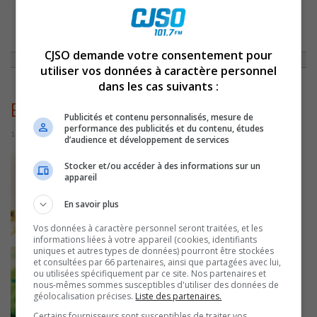
ACCUEIL
»
ACTUALITÉS
»
AZIMUT DIFFUSION ANNONCE DES
CHANGEMENTS À SA PROGRAMMATION
»
BRIGITTE_BOISJOLI
CJSO demande votre consentement pour
utiliser vos données à caractère personnel
dans les cas suivants :
Brigitte_Boisjoli
Publicités et contenu personnalisés, mesure de
performance des publicités et du contenu, études
14 juillet 2016 | Par Équipe CJSO
d’audience et développement de services
Stocker et/ou accéder à des informations sur un
appareil
En savoir plus
Vos données à caractère personnel seront traitées, et les
informations liées à votre appareil (cookies, identifiants
uniques et autres types de données) pourront être stockées
et consultées par 66 partenaires, ainsi que partagées avec lui,
ou utilisées spécifiquement par ce site. Nos partenaires et
nous-mêmes sommes susceptibles d'utiliser des données de
géolocalisation précises.
Liste des partenaires.
Certains fournisseurs sont susceptibles de traiter vos