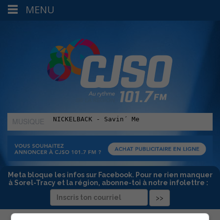
MENU
MUSIQUE
:
Meta bloque les infos sur Facebook. Pour ne rien manquer
à Sorel-Tracy et la région, abonne-toi à notre infolettre :