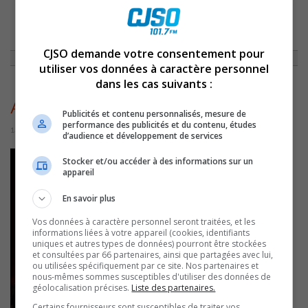
ACCUEIL
»
ACTUALITÉS
»
AZIMUT DIFFUSION ANNONCE DES
CHANGEMENTS À SA PROGRAMMATION
»
ANDRÉA LINDSAY_
CJSO demande votre consentement pour
utiliser vos données à caractère personnel
dans les cas suivants :
Andréa Lindsay_
Publicités et contenu personnalisés, mesure de
performance des publicités et du contenu, études
14 juillet 2016 | Par Équipe CJSO
d’audience et développement de services
Stocker et/ou accéder à des informations sur un
appareil
En savoir plus
Vos données à caractère personnel seront traitées, et les
informations liées à votre appareil (cookies, identifiants
uniques et autres types de données) pourront être stockées
et consultées par 66 partenaires, ainsi que partagées avec lui,
ou utilisées spécifiquement par ce site. Nos partenaires et
nous-mêmes sommes susceptibles d'utiliser des données de
géolocalisation précises.
Liste des partenaires.
Certains fournisseurs sont susceptibles de traiter vos