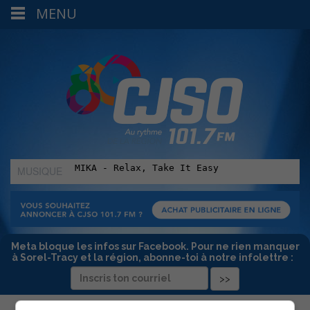
MENU
MUSIQUE
:
Meta bloque les infos sur Facebook. Pour ne rien manquer
à Sorel-Tracy et la région, abonne-toi à notre infolettre :