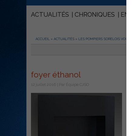
ACTUALITÉS
CHRONIQUES
ENT
ACCUEIL
»
ACTUALITÉS
»
LES POMPIERS SORELOIS VOUS IN
foyer éthanol
12 juillet 2016 | Par Équipe CJSO