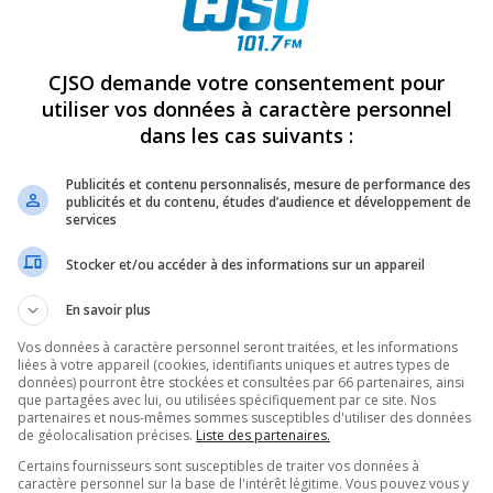
REVUES
OPINION
ÉMISSIONS
CONCOURS
CJSO demande votre consentement pour
utiliser vos données à caractère personnel
dans les cas suivants :
VITENT À LA PRUDENCE AVEC LES FOYERS À L’ÉTHANOL
»
FOYER ÉTHANOL
PARTAGEZ
Publicités et contenu personnalisés, mesure de performance des
publicités et du contenu, études d’audience et développement de
services
Stocker et/ou accéder à des informations sur un appareil
En savoir plus
Vos données à caractère personnel seront traitées, et les informations
liées à votre appareil (cookies, identifiants uniques et autres types de
données) pourront être stockées et consultées par 66 partenaires, ainsi
que partagées avec lui, ou utilisées spécifiquement par ce site. Nos
partenaires et nous-mêmes sommes susceptibles d'utiliser des données
de géolocalisation précises.
Liste des partenaires.
Certains fournisseurs sont susceptibles de traiter vos données à
caractère personnel sur la base de l'intérêt légitime. Vous pouvez vous y