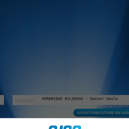
MUSIQUE :
rien manquer à Sorel-Tracy et la région, abonne-toi à notre in