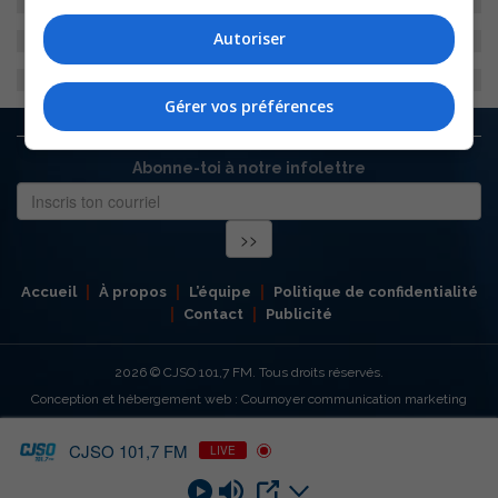
Autoriser
Gérer vos préférences
Abonne-toi à notre infolettre
Accueil
À propos
L’équipe
Politique de confidentialité
Contact
Publicité
2026
© CJSO 101,7 FM. Tous droits réservés.
Conception et hébergement web : Cournoyer communication marketing
CJSO 101,7 FM
LIVE