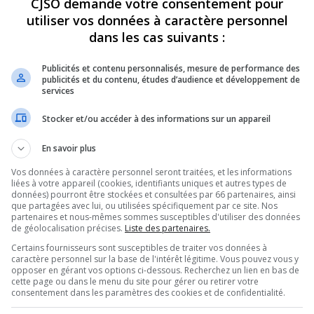
CJSO demande votre consentement pour
utiliser vos données à caractère personnel
REVUES
OPINION
ÉMISSIONS
CONCOURS
dans les cas suivants :
Publicités et contenu personnalisés, mesure de performance des
publicités et du contenu, études d’audience et développement de
services
-3
PARTAGEZ
Stocker et/ou accéder à des informations sur un appareil
En savoir plus
Vos données à caractère personnel seront traitées, et les informations
liées à votre appareil (cookies, identifiants uniques et autres types de
données) pourront être stockées et consultées par 66 partenaires, ainsi
que partagées avec lui, ou utilisées spécifiquement par ce site. Nos
partenaires et nous-mêmes sommes susceptibles d'utiliser des données
Utilisez
de géolocalisation précises.
Liste des partenaires.
00:00
les
Certains fournisseurs sont susceptibles de traiter vos données à
flèches
caractère personnel sur la base de l'intérêt légitime. Vous pouvez vous y
haut/bas
opposer en gérant vos options ci-dessous. Recherchez un lien en bas de
pour
cette page ou dans le menu du site pour gérer ou retirer votre
augmenter
consentement dans les paramètres des cookies et de confidentialité.
ou