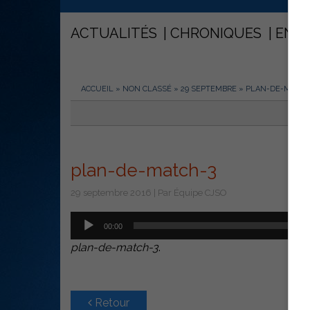
ACTUALITÉS
CHRONIQUES
ENT
ACCUEIL
»
NON CLASSÉ
»
29 SEPTEMBRE
»
PLAN-DE-MATCH
plan-de-match-3
29 septembre 2016 | Par Équipe CJSO
Lecteur
00:00
audio
plan-de-match-3
.
Retour