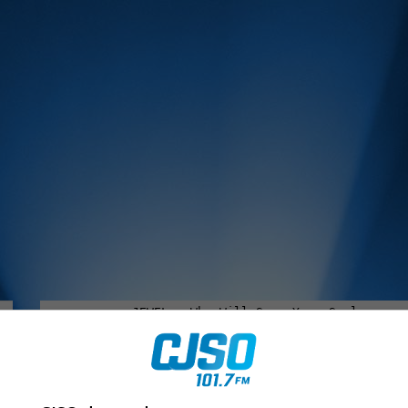
MUSIQUE :
rien manquer à Sorel-Tracy et la région, abonne-toi à notre in