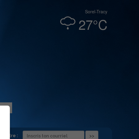
Sorel-Tracy
27°C
folettre :