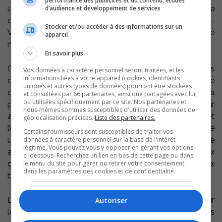
performance des publicités et du contenu, études
d’audience et développement de services
universelle et la mise à niveau de sa salle
communautaire et 99 984 $ à la municipalité de Sainte-
Stocker et/ou accéder à des informations sur un
Victoire-de-Sorel pour l’aménagement d’une aire
appareil
multifonctionnelle.
En savoir plus
Ces sommes sont accordées aux trois municipalités
Vos données à caractère personnel seront traitées, et les
informations liées à votre appareil (cookies, identifiants
dans le cadre d’un programme normé : le Programme
uniques et autres types de données) pourront être stockées
d’infrastructures municipales pour les aînés. Le PRIMA a
et consultées par 66 partenaires, ainsi que partagées avec lui,
ou utilisées spécifiquement par ce site. Nos partenaires et
pour but d’appuyer les communautés dans leur
nous-mêmes sommes susceptibles d'utiliser des données de
adaptation au vieillissement de la population. Il permet
géolocalisation précises.
Liste des partenaires.
l’octroi de financement aux municipalités ayant adopté
Certains fournisseurs sont susceptibles de traiter vos
données à caractère personnel sur la base de l'intérêt
une politique des aînés et un plan d’action Municipalité
légitime. Vous pouvez vous y opposer en gérant vos options
amie des aînés pour la réalisation de travaux
ci-dessous. Recherchez un lien en bas de cette page ou dans
le menu du site pour gérer ou retirer votre consentement
d’infrastructures et d’aménagements répondant aux
dans les paramètres des cookies et de confidentialité.
besoins des personnes aînées.
L’aménagement des espaces de vie est primordial pour
Autoriser
le bien-être, l’engagement social et la sécurité des