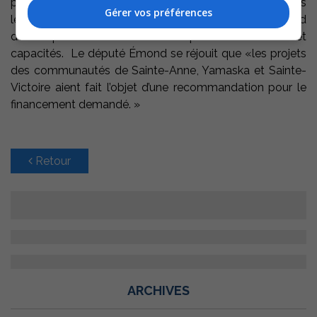
personnes âgées. La possibilité pour elles de vieillir dans
Gérer vos préférences
les communautés où elles ont vécu longtemps dépend
de la capacité de ces lieux à s’adapter à leurs besoins et
capacités. Le député Émond se réjouit que «les projets
des communautés de Sainte-Anne, Yamaska et Sainte-
Victoire aient fait l’objet d’une recommandation pour le
financement demandé. »
Retour
ARCHIVES